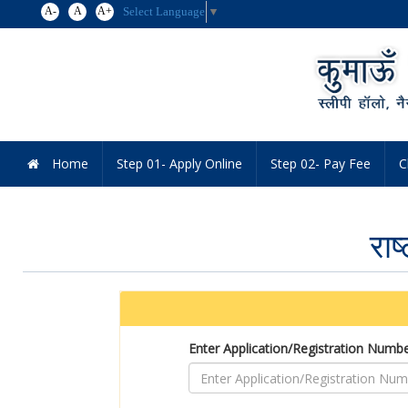
A-
A
A+
Select Language
▼
Home
Step 01- Apply Online
Step 02- Pay Fee
C
राष
Enter Application/Registration Numb